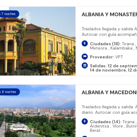
ALBANIA Y MONASTE
s 7 noches
Traslados llegada y salida 
Autocar con guía acompañan
Ciudades (18):
Tirana
,
Meteora
,
Kalambaka
,
Proveedor:
VPT
Salidas:
12 de septie
14 de noviembre
12 d
ALBANIA Y MACEDON
s 8 noches
Traslados llegada y salida.
diario. Autocar con guía ac
Ciudades (14):
Tirana
,
Ardenitsa
,
Vlore
,
Butri
Berat
...