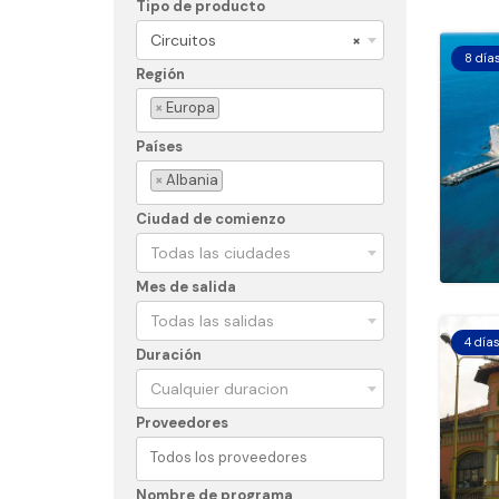
Tipo de producto
Circuitos
×
8 día
Región
×
Europa
Países
×
Albania
Ciudad de comienzo
Todas las ciudades
Mes de salida
Todas las salidas
4 día
Duración
Cualquier duracion
Proveedores
Nombre de programa