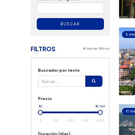
BUSCAR
6 día
FILTROS
Vaciar filtros
Buscador por texto
Precio
$0
$6 043
10 dí
0
1 511
3 022
4 532
6 043
Duración (días)