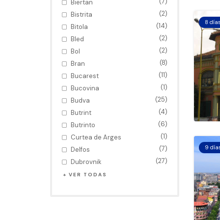
(7)
Biertan
(2)
Bistrita
8 día
(14)
Bitola
(2)
Bled
(2)
Bol
(8)
Bran
(11)
Bucarest
(1)
Bucovina
(25)
Budva
(4)
Butrint
(6)
Butrinto
(1)
Curtea de Arges
9 día
(7)
Delfos
(27)
Dubrovnik
VER TODAS