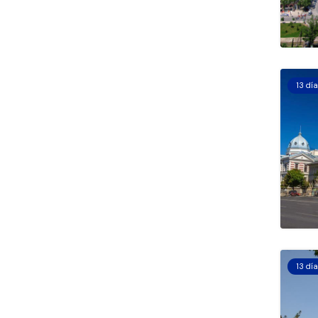
13 dí
13 dí