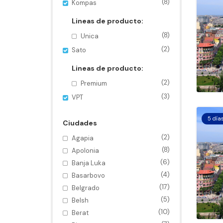
(8)
Kompas
Lineas de producto:
(8)
Unica
(2)
Sato
Lineas de producto:
(2)
Premium
(3)
VPT
5 día
Ciudades
(2)
Agapia
(8)
Apolonia
(6)
Banja Luka
(4)
Basarbovo
(17)
Belgrado
(5)
Belsh
(10)
Berat