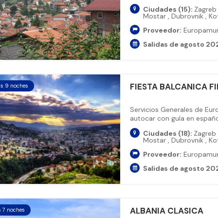
Ciudades (15):
Zagre
Mostar
,
Dubrovnik
,
Ko
Proveedor:
Europamu
Salidas de agosto 20
FIESTA BALCANICA FI
as 9 noches
Servicios Generales de Eu
autocar con guía en español
Ciudades (18):
Zagreb
Mostar
,
Dubrovnik
,
Ko
Proveedor:
Europamu
Salidas de agosto 20
ALBANIA CLASICA
s 7 noches