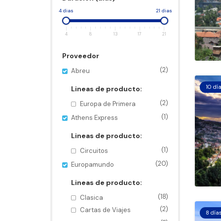
4 dias
21 dias
4
8
13
17
21
Proveedor
(2)
Abreu
10 dí
Lineas de producto:
(2)
Europa de Primera
(1)
Athens Express
Lineas de producto:
(1)
Circuitos
(20)
Europamundo
Lineas de producto:
(18)
Clasica
(2)
Cartas de Viajes
8 día