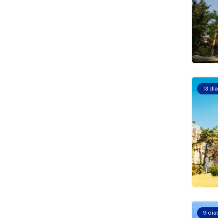
13 dí
9 día