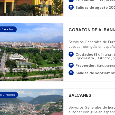
Proveedor:
Europamu
Salidas de agosto 20
CORAZON DE ALBANI
s 5 noches
Servicios Generales de Eu
autocar con guía en español
Ciudades (9):
Tirana
,
E
Gjirokastra
,
Butrinto
,
V
Proveedor:
Europamu
Salidas de septiemb
BALCANES
as 9 noches
Servicios Generales de Eu
autocar con guía en español