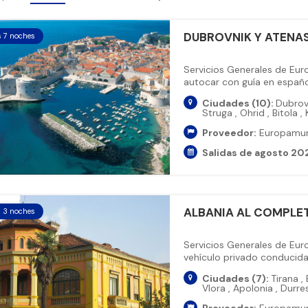
DUBROVNIK Y ATENA
s 7 noches
Servicios Generales de Eu
autocar con guía en español
Ciudades (10):
Dubrov
Struga
,
Ohrid
,
Bitola
,
Proveedor:
Europamu
Salidas de agosto 20
ALBANIA AL COMPLE
s 3 noches
Servicios Generales de Eu
vehículo privado conducida p
Ciudades (7):
Tirana
,
Vlora
,
Apolonia
,
Durre