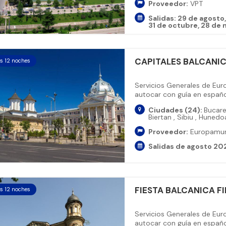
Proveedor:
VPT
Salidas:
29 de agosto
31 de octubre
28 de 
CAPITALES BALCANI
as 12 noches
Servicios Generales de Eu
autocar con guía en español
Ciudades (24):
Bucar
Biertan
,
Sibiu
,
Hunedo
Proveedor:
Europamu
Salidas de agosto 20
FIESTA BALCANICA F
as 12 noches
Servicios Generales de Eu
autocar con guía en español