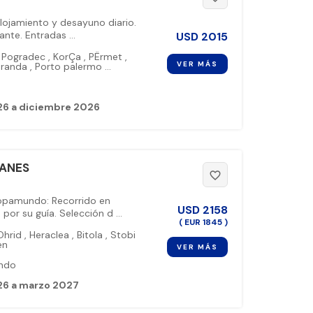
Alojamiento y desayuno diario.
te. Entradas ...
USD
2015
Pogradec
,
KorÇa
,
PËrmet
,
VER MÁS
randa
,
Porto palermo
...
26 a diciembre 2026
CANES
favorite_border
ropamundo: Recorrido en
USD
2158
or su guía. Selección d ...
( EUR 1845 )
hrid
,
Heraclea
,
Bitola
,
Stobi
en
VER MÁS
ndo
26 a marzo 2027