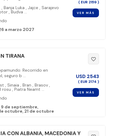
( EUR 2159 )
b
,
Banja Luka
,
Jajce
,
Sarajevo
otor
,
Budva
...
VER MÁS
ndo
26 a marzo 2027
IN TIRANA
favorite_border
ropamundo: Recorrido en
, seguro b ...
USD
2543
( EUR 2174 )
est
,
Sinaia
,
Bran
,
Brasov
,
l rosu
,
Piatra Neamt
...
VER MÁS
ndo
9 de septiembre
de octubre
21 de octubre
IA CON ALBANIA, MACEDONIA Y