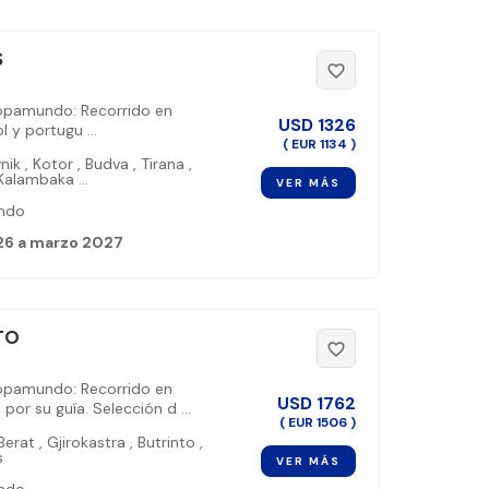
S
favorite_border
ropamundo: Recorrido en
USD
1326
 y portugu ...
( EUR 1134 )
nik
,
Kotor
,
Budva
,
Tirana
,
Kalambaka
...
VER MÁS
ndo
26 a marzo 2027
TO
favorite_border
ropamundo: Recorrido en
USD
1762
or su guía. Selección d ...
( EUR 1506 )
Berat
,
Gjirokastra
,
Butrinto
,
s
VER MÁS