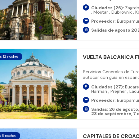
Ciudades (26):
Zagre
,
Mostar
,
Dubrovnik
,
K
Proveedor:
Europamu
Salidas de agosto 20
VUELTA BALCANICA F
as 12 noches
Servicios Generales de Eu
autocar con guía en español
Ciudades (27):
Bucar
Harman
,
Prejmer
,
Lacu
Proveedor:
Europamu
Salidas:
26 de agosto
23 de septiembre
7 
CAPITALES DE CROAC
s 8 noches