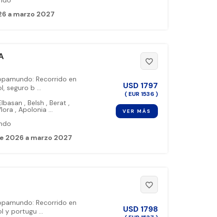
ndo
26 a marzo 2027
A
favorite_border
ropamundo: Recorrido en
USD
1797
, seguro b ...
( EUR 1536 )
lbasan
,
Belsh
,
Berat
,
lora
,
Apolonia
...
VER MÁS
ndo
re 2026 a marzo 2027
favorite_border
ropamundo: Recorrido en
USD
1798
 y portugu ...