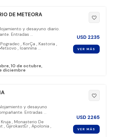
RIO DE METEORA
favorite_border
Alojamiento y desayuno diario.
te. Entradas ...
USD
2235
Pogradec
,
KorÇa
,
Kastoria
,
Metsovo
,
Ioannina
...
VER MÁS
mbre
10 de octubre
e diciembre
IA
favorite_border
 Alojamiento y desayuno
ompañante. Entradas ...
USD
2265
Kruja
,
Monasterio De
nt
,
GjirokastËr
,
Apolonia
,
VER MÁS