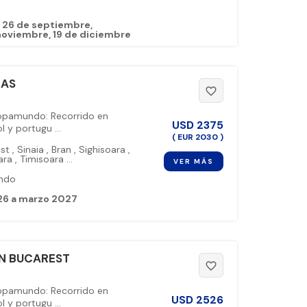
26 de septiembre
noviembre
19 de diciembre
CAS
favorite_border
ropamundo: Recorrido en
USD
2375
 y portugu ...
( EUR 2030 )
est
,
Sinaia
,
Bran
,
Sighisoara
,
ara
,
Timisoara
...
VER MÁS
ndo
26 a marzo 2027
IN BUCAREST
favorite_border
ropamundo: Recorrido en
USD
2526
 y portugu ...