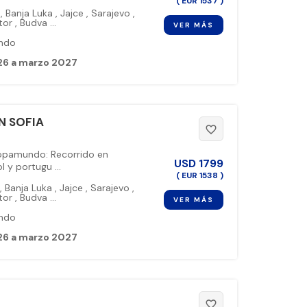
( EUR 1537 )
b
,
Banja Luka
,
Jajce
,
Sarajevo
,
tor
,
Budva
...
VER MÁS
ndo
26 a marzo 2027
N SOFIA
favorite_border
ropamundo: Recorrido en
USD
1799
 y portugu ...
( EUR 1538 )
,
Banja Luka
,
Jajce
,
Sarajevo
,
tor
,
Budva
...
VER MÁS
ndo
26 a marzo 2027
favorite_border