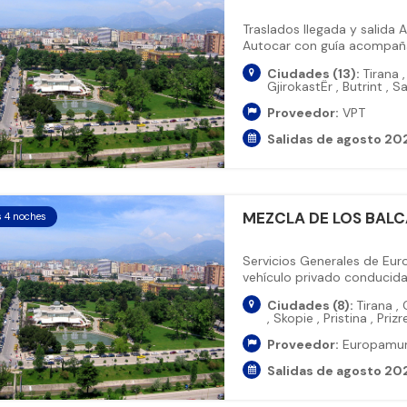
Traslados llegada y salida 
Autocar con guía acompañan
Ciudades (13):
Tirana
,
GjirokastËr
,
Butrint
,
Sa
Proveedor:
VPT
Salidas de agosto 20
MEZCLA DE LOS BAL
s 4 noches
Servicios Generales de Eu
vehículo privado conducida p
Ciudades (8):
Tirana
,
O
,
Skopie
,
Pristina
,
Prizr
Proveedor:
Europamu
Salidas de agosto 20