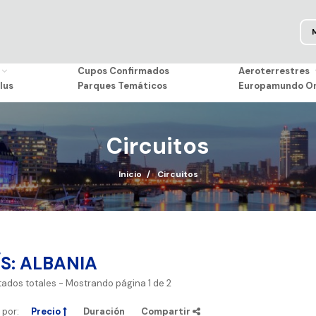
Cupos Confirmados
Aeroterrestres
lus
Parques Temáticos
Europamundo On
Circuitos
Inicio
Circuitos
ÍS: ALBANIA
tados totales
- Mostrando página
1
de
2
por:
Precio
Duración
Compartir