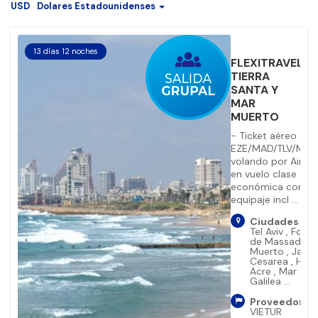
USD
Dolares Estadounidenses
13 días 12 noches
FLEXITRAVEL
favorite_b
TIERRA
SANTA Y
MAR
MUERTO
- Ticket aéreo
EZE/MAD/TLV/MAD
volando por Air E
en vuelo clase
económica con
equipaje incl ...
Ciudades (20
Tel Aviv
,
Forta
de Massada
,
Muerto
,
Jaffa
Cesarea
,
Haif
Acre
,
Mar de
Galilea
...
Proveedor:
VIETUR