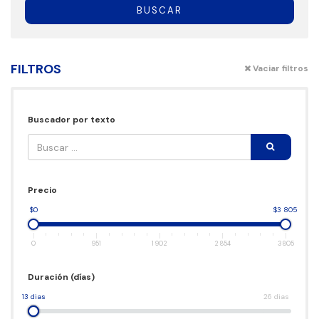
BUSCAR
FILTROS
Vaciar filtros
Buscador por texto
Precio
$0
$3 805
0
951
1 902
2 854
3 805
Duración (días)
13 dias
26 dias