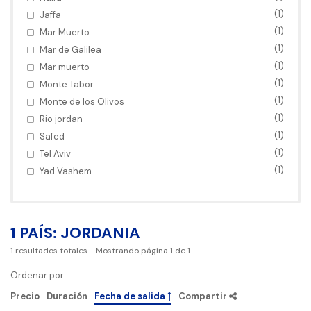
(1)
Jaffa
(1)
Mar Muerto
(1)
Mar de Galilea
(1)
Mar muerto
(1)
Monte Tabor
(1)
Monte de los Olivos
(1)
Rio jordan
(1)
Safed
(1)
Tel Aviv
(1)
Yad Vashem
1 PAÍS: JORDANIA
1
resultados totales
- Mostrando página
1
de
1
Ordenar por:
Precio
Duración
Fecha de salida
Compartir