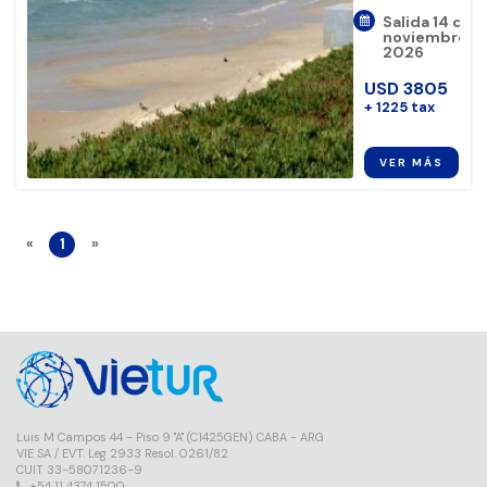
Salida 14 de
noviembre d
2026
USD
3805
+
1225
tax
VER MÁS
«
1
»
Luis M Campos 44 - Piso 9 "A" (C1425GEN) CABA - ARG
VIE SA / EVT. Leg 2933 Resol. 0261/82
CUIT 33-58071236-9
+54 11 4374 1500