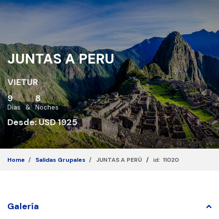
JUNTAS A PERU
VIETUR
9
8
Días
&
Noches
Desde: USD 1925
Home
Salidas Grupales
JUNTAS A PERÚ
/
id: 11020
Galería