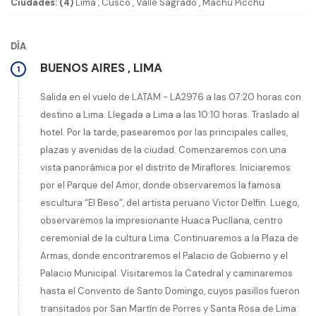
Ciudades: (4)
Lima
,
Cusco
,
Valle Sagrado
,
Machu Picchu
DÍA
BUENOS AIRES
,
LIMA
1
Salida en el vuelo de LATAM - LA2976 a las 07:20 horas con
destino a Lima. Llegada a Lima a las 10:10 horas. Traslado al
hotel. Por la tarde, pasearemos por las principales calles,
plazas y avenidas de la ciudad. Comenzaremos con una
vista panorámica por el distrito de Miraflores. Iniciaremos
por el Parque del Amor, donde observaremos la famosa
escultura “El Beso”, del artista peruano Victor Delfin. Luego,
observaremos la impresionante Huaca Pucllana, centro
ceremonial de la cultura Lima. Continuaremos a la Plaza de
Armas, donde encontraremos el Palacio de Gobierno y el
Palacio Municipal. Visitaremos la Catedral y caminaremos
hasta el Convento de Santo Domingo, cuyos pasillos fueron
transitados por San Martín de Porres y Santa Rosa de Lima