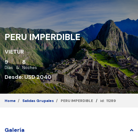
PERU IMPERDIBLE
VIETUR
9
8
Días
&
Noches
Desde: USD 2040
Home
Salidas Grupales
PERU IMPERDIBLE
/
id: 11289
Galería