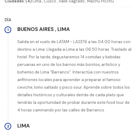
Ciudades: (4)
Lima
,
Cusco
,
Valle Sagrado
,
Machu Picchu
DÍA
BUENOS AIRES
,
LIMA
1
Salida en el vuelo de LATAM - LA2376 a las 04:00 horas con
destino a Lima. Llegada a Lima a las 06:50 horas. Traslado al
hotel. Por la tarde, degustaremos 14 comidas y bebidas
peruanas en uno de los barrios más bonitos, artístico y
bohemio de Lima “Barranco”. Interactúa con nuestros
anfitriones locales para aprender a preparar el famoso
ceviche, lomo saltado y pisco sour. Aprende sobre todos los
detalles históricos y culturales detrás de cada plato que
tendrás la oportunidad de probar durante este food tour de
4 horas caminando por las calles de Barranco.
LIMA
2