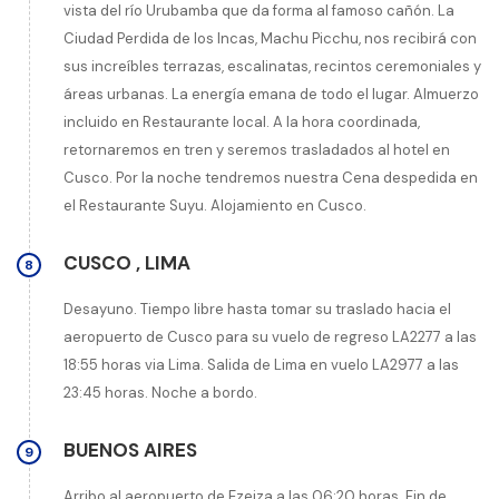
vista del río Urubamba que da forma al famoso cañón. La
Ciudad Perdida de los Incas, Machu Picchu, nos recibirá con
sus increíbles terrazas, escalinatas, recintos ceremoniales y
áreas urbanas. La energía emana de todo el lugar. Almuerzo
incluido en Restaurante local. A la hora coordinada,
retornaremos en tren y seremos trasladados al hotel en
Cusco. Por la noche tendremos nuestra Cena despedida en
el Restaurante Suyu. Alojamiento en Cusco.
CUSCO
,
LIMA
8
Desayuno. Tiempo libre hasta tomar su traslado hacia el
aeropuerto de Cusco para su vuelo de regreso LA2277 a las
18:55 horas via Lima. Salida de Lima en vuelo LA2977 a las
23:45 horas. Noche a bordo.
BUENOS AIRES
9
Arribo al aeropuerto de Ezeiza a las 06:20 horas. Fin de