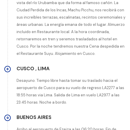
vista del río Urubamba que da forma al famoso cañón. La
Ciudad Perdida de los Incas, Machu Picchu, nos recibirá con
sus increíbles terrazas, escalinatas, recintos ceremoniales y
áreas urbanas. La energía emana de todo el lugar. Almuerzo
incluido en Restaurante local. A la hora coordinada,
retornaremos en tren y seremos trasladados al hotel en
Cusco. Por la noche tendremos nuestra Cena despedida en
el Restaurante Suyu. Alojamiento en Cusco.
CUSCO
,
LIMA
8
Desayuno. Tiempo libre hasta tomar su traslado hacia el
aeropuerto de Cusco para su vuelo de regreso LA2277 a las
18:55 horas via Lima. Salida de Lima en vuelo LA2977 a las
23:45 horas. Noche a bordo.
BUENOS AIRES
9
Arribo al aeropuerto de Ezeiza a las 06:20 horas. Fin de