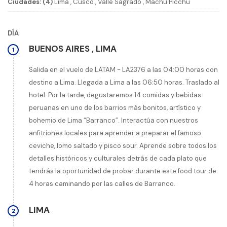
Ciudades: (4)
Lima
,
Cusco
,
Valle Sagrado
,
Machu Picchu
DÍA
BUENOS AIRES
,
LIMA
1
Salida en el vuelo de LATAM - LA2376 a las 04:00 horas con
destino a Lima. Llegada a Lima a las 06:50 horas. Traslado al
hotel. Por la tarde, degustaremos 14 comidas y bebidas
peruanas en uno de los barrios más bonitos, artístico y
bohemio de Lima “Barranco”. Interactúa con nuestros
anfitriones locales para aprender a preparar el famoso
ceviche, lomo saltado y pisco sour. Aprende sobre todos los
detalles históricos y culturales detrás de cada plato que
tendrás la oportunidad de probar durante este food tour de
4 horas caminando por las calles de Barranco.
LIMA
2