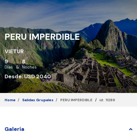
PERU IMPERDIBLE
VIETUR
9
8
Días
&
Noches
Desde: USD 2040
Home
Salidas Grupales
PERU IMPERDIBLE
/
id: 11289
Galería