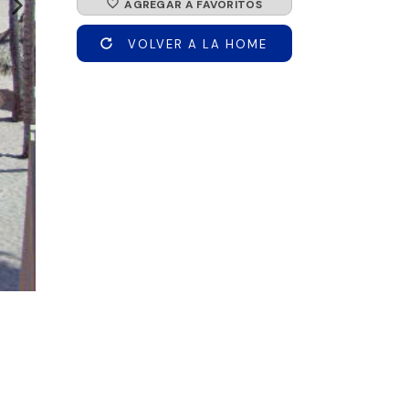
favorite_border
AGREGAR A FAVORITOS
VOLVER A LA HOME