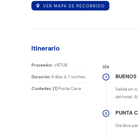
VER MAPA DE RECORRIDO
Itinerario
Proveedor:
VIETUR
DÍA
BUENOS 
Duración:
8 días & 7 noches
1
Ciudades: (1)
Punta Cana
Salida en vu
del hotel. A
PUNTA 
2
Día libre pa