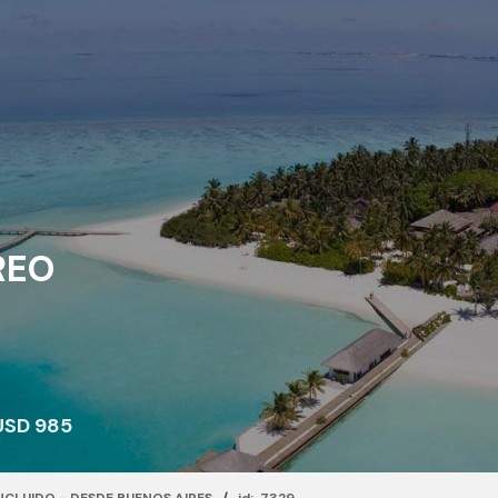
REO
USD 985