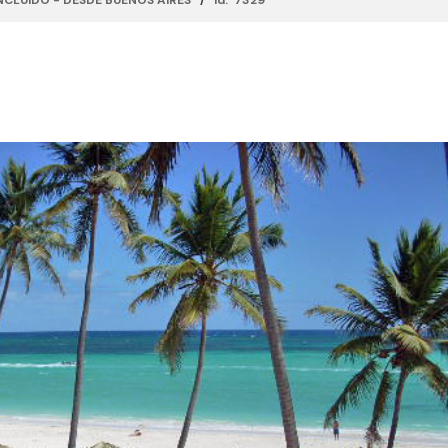
CLUIDO - DESDE BUENOS AIRES
/
id: 7329