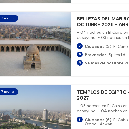
BELLEZAS DEL MAR RO
s 7 noches
OCTUBRE 2026 - ABR
- 04 noches en El Cairo en
desayuno. - 03 noches en H
Ciudades (2):
El Cairo
Proveedor:
Splendid
Salidas de octubre 20
TEMPLOS DE EGIPTO -
s 7 noches
2027
- 03 noches en El Cairo en
desayuno. - 04 noches en cr
Ciudades (6):
El Cairo
Ombo
,
Aswan