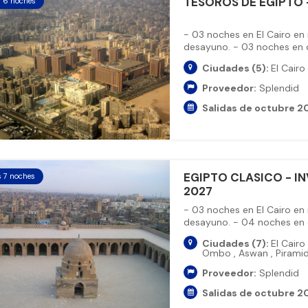
TESOROS DE EGIPTO -
s 6 noches
- 03 noches en El Cairo en
desayuno. - 03 noches en cr
Ciudades (5):
El Cairo
Proveedor:
Splendid
Salidas de octubre 20
EGIPTO CLASICO - IN
s 7 noches
2027
- 03 noches en El Cairo en
desayuno. - 04 noches en cr
Ciudades (7):
El Cairo
Ombo
,
Aswan
,
Pirami
Proveedor:
Splendid
Salidas de octubre 20