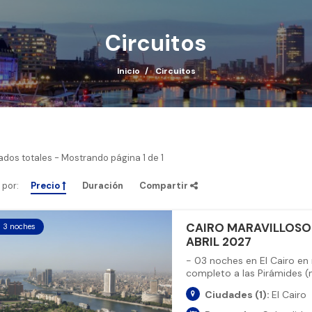
Circuitos
Inicio
Circuitos
ados totales
- Mostrando página
1
de
1
por:
Precio
Duración
Compartir
CAIRO MARAVILLOSO 
s 3 noches
ABRIL 2027
- 03 noches en El Cairo en 
completo a las Pirámides (no
Ciudades (1):
El Cairo