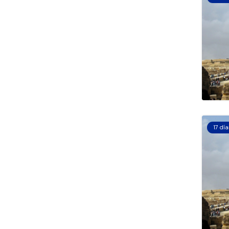
17 dí