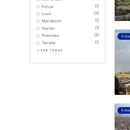
(1)
Konya
(11)
Luxor
(1)
Marrakech
(1)
Nairobi
(2)
Piramides
9 día
(1)
Tarrafal
VER TODAS
9 día