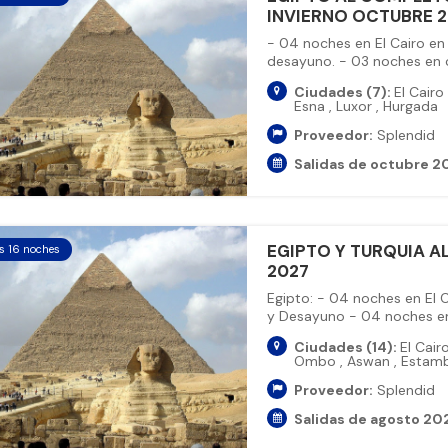
INVIERNO OCTUBRE 20
- 04 noches en El Cairo en
desayuno. - 03 noches en cr
Ciudades (7):
El Cairo
Esna
,
Luxor
,
Hurgada
Proveedor:
Splendid
Salidas de octubre 20
EGIPTO Y TURQUIA A
as 16 noches
2027
Egipto: - 04 noches en El 
y Desayuno - 04 noches en 
Ciudades (14):
El Cair
Ombo
,
Aswan
,
Estam
Proveedor:
Splendid
Salidas de agosto 202