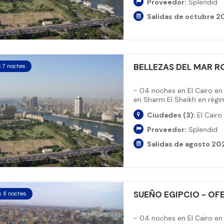
Proveedor:
Splendid
Salidas de octubre 20
BELLEZAS DEL MAR R
s 7 noches
- 04 noches en El Cairo en
en Sharm El Sheikh en régim
Ciudades (3):
El Cairo
Proveedor:
Splendid
Salidas de agosto 20
SUEÑO EGIPCIO - OFE
s 8 noches
- 04 noches en El Cairo en