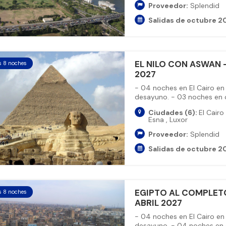
Proveedor:
Splendid
Salidas de octubre 20
EL NILO CON ASWAN -
s 8 noches
2027
- 04 noches en El Cairo en
desayuno. - 03 noches en cr
Ciudades (6):
El Cairo
Esna
,
Luxor
Proveedor:
Splendid
Salidas de octubre 20
EGIPTO AL COMPLETO
s 8 noches
ABRIL 2027
- 04 noches en El Cairo en
desayuno. - 04 noches en cr