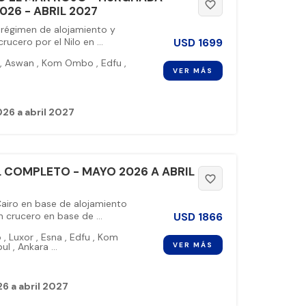
favorite_border
26 - ABRIL 2027
 régimen de alojamiento y
USD
1699
ucero por el Nilo en ...
,
Aswan
,
Kom Ombo
,
Edfu
,
VER MÁS
26 a abril 2027
L COMPLETO - MAYO 2026 A ABRIL
favorite_border
Cairo en base de alojamiento
USD
1866
crucero en base de ...
o
,
Luxor
,
Esna
,
Edfu
,
Kom
VER MÁS
bul
,
Ankara
...
6 a abril 2027