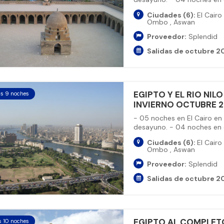
Ciudades (6):
El Cairo
Ombo
,
Aswan
Proveedor:
Splendid
Salidas de octubre 20
EGIPTO Y EL RIO NILO
as 9 noches
INVIERNO OCTUBRE 20
- 05 noches en El Cairo en
desayuno. - 04 noches en cr
Ciudades (6):
El Cairo
Ombo
,
Aswan
Proveedor:
Splendid
Salidas de octubre 20
EGIPTO AL COMPLETO
s 10 noches