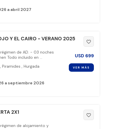
26 a abril 2027
OJO Y EL CAIRO - VERANO 2025
favorite_border
 régimen de AD. - 03 noches
USD
699
en Todo incluido en ...
,
Piramides
,
Hurgada
VER MÁS
26 a septiembre 2026
RTA 2X1
favorite_border
 régimen de alojamiento y