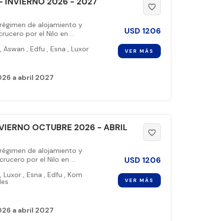
 INVIERNO 2026 - 2027
favorite_border
 régimen de alojamiento y
USD
1206
ucero por el Nilo en ...
,
Aswan
,
Edfu
,
Esna
,
Luxor
VER MÁS
26 a abril 2027
VIERNO OCTUBRE 2026 - ABRIL
favorite_border
 régimen de alojamiento y
USD
1206
ucero por el Nilo en ...
,
Luxor
,
Esna
,
Edfu
,
Kom
VER MÁS
des
26 a abril 2027