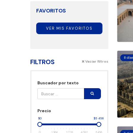
FAVORITOS
VER MIS FAVORITOS
8 día
FILTROS
Vaciar filtros
Buscador por texto
Precio
$0
$5 456
0
1 364
2 728
4 092
5 456