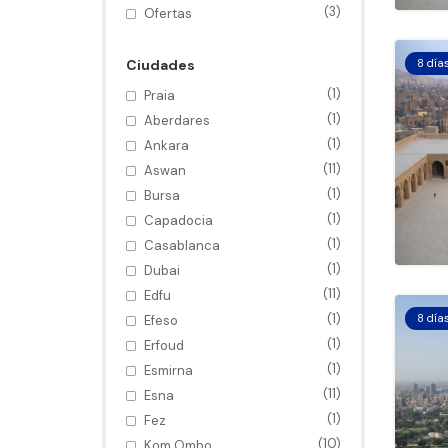
(3)
Ofertas
Ciudades
8 día
(1)
Praia
(1)
Aberdares
(1)
Ankara
(11)
Aswan
(1)
Bursa
(1)
Capadocia
(1)
Casablanca
(1)
Dubai
(11)
Edfu
(1)
8 día
Efeso
(1)
Erfoud
(1)
Esmirna
(11)
Esna
(1)
Fez
(10)
Kom Ombo