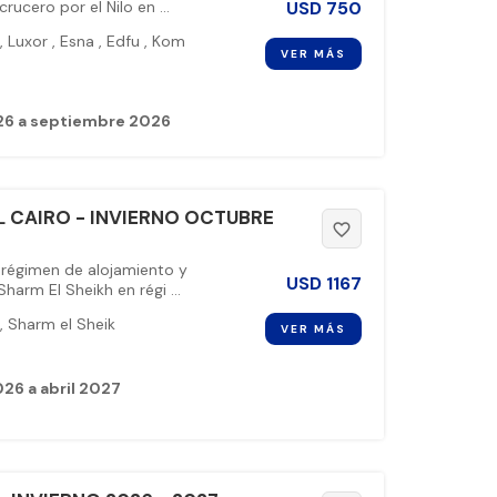
USD
750
ucero por el Nilo en ...
,
Luxor
,
Esna
,
Edfu
,
Kom
VER MÁS
26 a septiembre 2026
 CAIRO - INVIERNO OCTUBRE
favorite_border
 régimen de alojamiento y
USD
1167
arm El Sheikh en régi ...
,
Sharm el Sheik
VER MÁS
26 a abril 2027