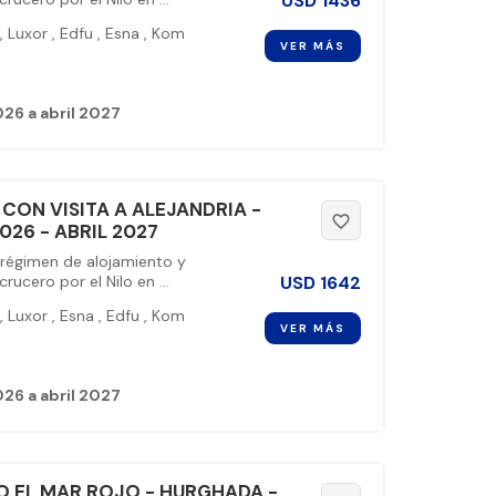
USD
1436
,
Luxor
,
Edfu
,
Esna
,
Kom
VER MÁS
26 a abril 2027
 CON VISITA A ALEJANDRIA -
favorite_border
26 - ABRIL 2027
 régimen de alojamiento y
USD
1642
ucero por el Nilo en ...
,
Luxor
,
Esna
,
Edfu
,
Kom
VER MÁS
26 a abril 2027
 EL MAR ROJO - HURGHADA -