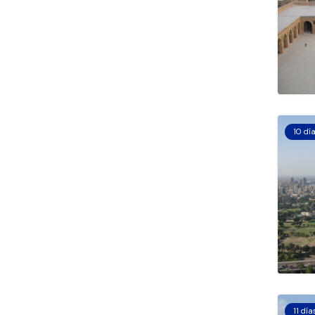
10 dí
11 día