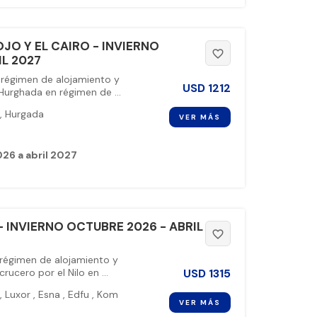
JO Y EL CAIRO - INVIERNO
favorite_border
IL 2027
 régimen de alojamiento y
USD
1212
urghada en régimen de ...
,
Hurgada
VER MÁS
26 a abril 2027
 INVIERNO OCTUBRE 2026 - ABRIL
favorite_border
 régimen de alojamiento y
USD
1315
ucero por el Nilo en ...
,
Luxor
,
Esna
,
Edfu
,
Kom
VER MÁS