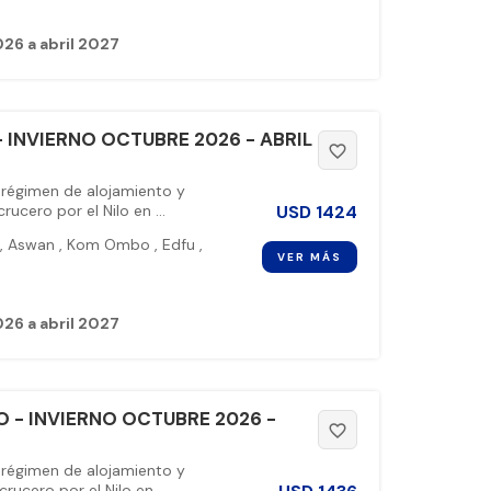
26 a abril 2027
 INVIERNO OCTUBRE 2026 - ABRIL
favorite_border
 régimen de alojamiento y
USD
1424
ucero por el Nilo en ...
,
Aswan
,
Kom Ombo
,
Edfu
,
VER MÁS
26 a abril 2027
 - INVIERNO OCTUBRE 2026 -
favorite_border
 régimen de alojamiento y
ucero por el Nilo en ...