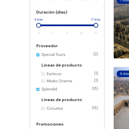
7 día
Duración (días)
4 dias
17 dias
4
7
11
14
17
Proveedor
(2)
Special Tours
Lineas de producto:
(1)
Exoticos
8 día
(1)
Medio Oriente
(15)
Splendid
Lineas de producto:
(15)
Circuitos
Promociones