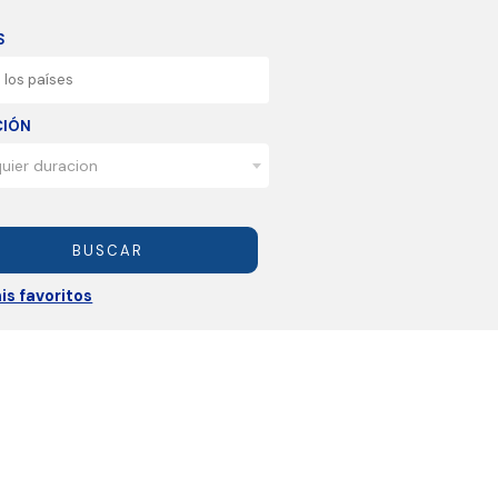
S
CIÓN
uier duracion
BUSCAR
is favoritos